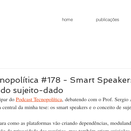
home
publicações
nopolítica #178 - Smart Speaker
do sujeito-dado
ipar do 
Podcast Tecnopolítica
, debatendo com o Prof. Sergio
entral da minha tese: os smart speakers e o conceito de suje
ara como as plataformas vão criando dependências, moduland
ão de privacidade dos usuários, mas também criam sujeições 