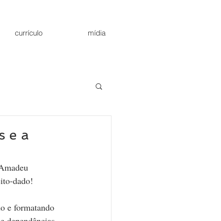
currículo
mídia
s e a
 Amadeu 
ito-dado!
o e formatando 
e dependências. 