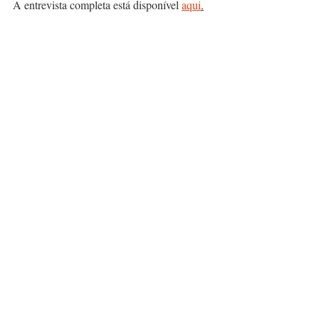
A entrevista completa está disponível 
aqui
.
Comentários
Escreva um comentário