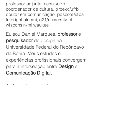
professor adjunto, cecult/ufrb
coordenador de cultura, proexc/ufrb
doutor em comunicação, póscom/ufba
fulbright alumni, c21/university of
w
isconsin-milwaukee
Eu sou Daniel Marques,
professor
e
pesquisador
de design na
Universidade Federal do Recôncavo
da Bahia. Meus estudos e
experiências profissionais convergem
para a intersecção entre
Design
e
Comunicação Digital.
A chave do meu trabalho como
pesquisador está em analisar os
impactos das tecnologias digitais de
comunicação no desenvolvimento dos
fenômenos sociais
. No meu doutorado,
estudei especificamente como a vida
privada está sendo modelada pelas
plataformas digitais através de